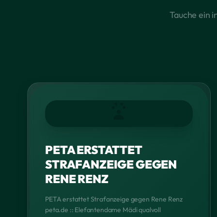
Tauche ein i
PETA ERSTATTET
STRAFANZEIGE GEGEN
RENE RENZ
PETA erstattet Strafanzeige gegen Rene Renz
peta.de :: Elefantendame Mädi qualvoll