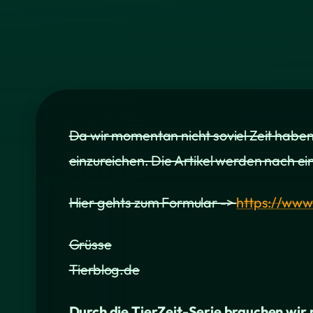
Da wir momentan nicht soviel Zeit haben d
einzureichen. Die Artikel werden nach ein
Hier gehts zum Formular ->
https://www
Grüsse
Tierblog.de
Durch die TierZeit-Serie brauchen wir