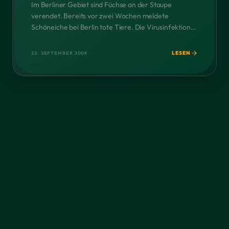
Im Berliner Gebiet sind Füchse an der Staupe
verendet. Bereits vor zwei Wochen meldete
Schöneiche bei Berlin tote Tiere. Die Virusinfektion
kann auch auf Hunde übergreifen. Schon seit dem
Frühjahr gebe es mehr Fälle als sonst. Jetzt sei es
LESEN
22. SEPTEMBER 2008
noch schlimmer geworden. „Mittlerweile ist jeder
zweite Fuchs, der uns gebracht wird, von der Staupe
befallen“, […]