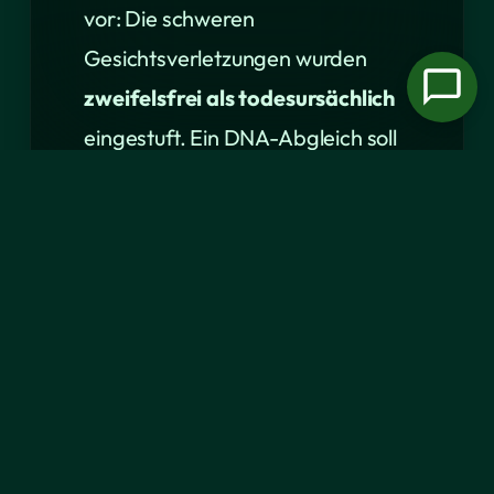
vor: Die schweren
Gesichtsverletzungen wurden
zweifelsfrei als todesursächlich
eingestuft. Ein DNA-Abgleich soll
endgültig bestätigen, dass die
Bisse vom sichergestellten
American Bully XL stammen.
Der Hund selbst war den
Behörden und der Polizei vor dem
Vorfall
nicht als auffällig oder
gefährlich
bekannt.