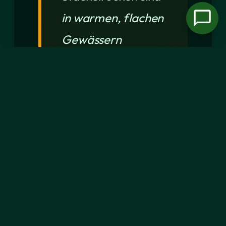
in warmen, flachen
Gewässern
anzutreffen,
während der
warmen Jahreszeit
dringen sie in
gemäßigtere
Regionen vor.
Stachelrochen sind
ovovivipar: Die voll