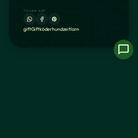
TEILEN AUF
gift
Giftköder
hund
zeitlarn
HINTERLASSE EINEN
KOMMENTAR
DEINE E-MAIL-ADRESSE WIRD NICHT
VERÖFFENTLICHT. ERFORDERLICHE FELDER SIND
MARKIERT *