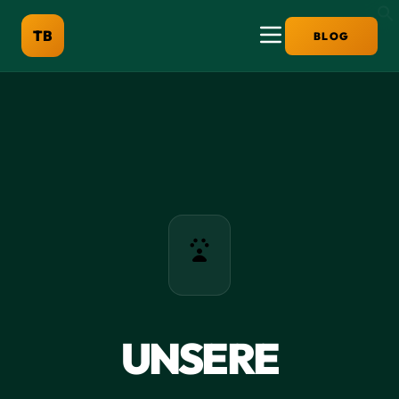
TB
BLOG
UNSERE