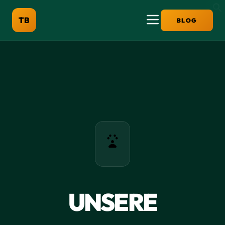
TB
BLOG
UNSERE