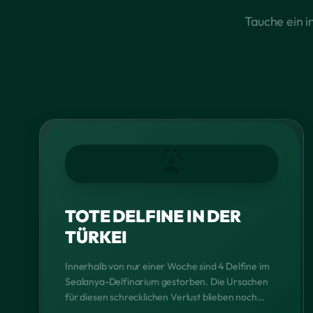
Tauche ein i
TOTE DELFINE IN DER
TÜRKEI
Innerhalb von nur einer Woche sind 4 Delfine im
Sealanya-Delfinarium gestorben. Die Ursachen
für diesen schrecklichen Verlust blieben noch
ungeklärt. „Es wurden sämtliche Delfinshows in