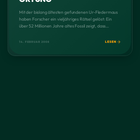
Mit der bislang ältesten gefundenen Ur-Fledermaus
haben Forscher ein vieljähriges Rätsel gelöst: Ein
über 52 Millionen Jahre altes Fossil zeigt, dass
Fledermäuse zuerst fliegen konnten und erst später
die Fähigkeit zur Echo-Ortung entwickelten.
LESEN
14. FEBRUAR 2008
Forscher um Nancy Simmons vom Amerikanischen
Naturkundemuseum in New York hatten die Knochen
eines Tieres untersucht, das 2003 im US-
Bundesstaat Wyoming ausgegraben […]