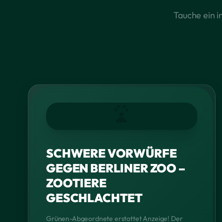
Tauche ein i
SCHWERE VORWÜRFE
GEGEN BERLINER ZOO –
ZOOTIERE
GESCHLACHTET
Grünen-Abgeordnete erstattet Anzeige! Der