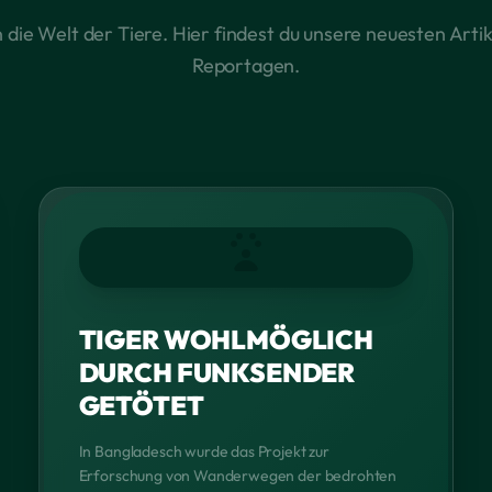
n die Welt der Tiere. Hier findest du unsere neuesten Artik
Reportagen.
TIGER WOHLMÖGLICH
DURCH FUNKSENDER
GETÖTET
In Bangladesch wurde das Projekt zur
Erforschung von Wanderwegen der bedrohten