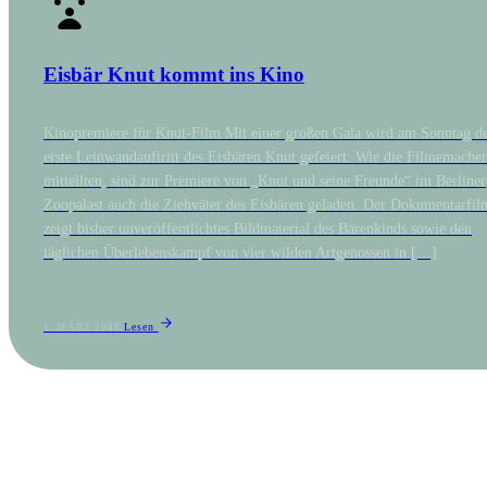
Eisbär Knut kommt ins Kino
Kinopremiere für Knut-Film Mit einer großen Gala wird am Sonntag d
erste Leinwandauftritt des Eisbären Knut gefeiert. Wie die Filmemacher
mitteilten, sind zur Premiere von „Knut und seine Freunde“ im Berliner
Zoopalast auch die Ziehväter des Eisbären geladen. Der Dokumentarfil
zeigt bisher unveröffentlichtes Bildmaterial des Bärenkinds sowie den
täglichen Überlebenskampf von vier wilden Artgenossen in […]
Lesen
1. MÄRZ 2008