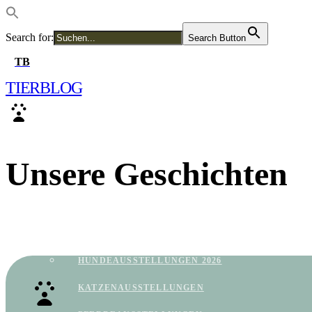
Search for:
Search Button
TB
TIER
BLOG
TIERSENDUNGEN
Unsere
Geschichten
ZOOS
TIERAUSSTELLUNGEN
Tauche ein in die Welt der Tiere. Hier findest du unsere
neuesten Artikel, Tipps und Reportagen.
HUNDEAUSSTELLUNGEN 2026
KATZENAUSSTELLUNGEN