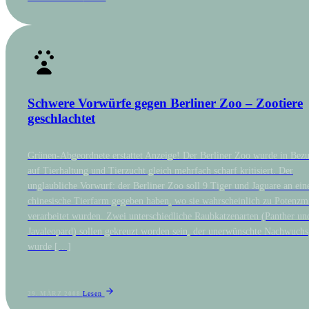
Schwere Vorwürfe gegen Berliner Zoo – Zootiere
geschlachtet
Grünen-Abgeordnete erstattet Anzeige! Der Berliner Zoo wurde in Bez
auf Tierhaltung und Tierzucht gleich mehrfach scharf kritisiert. Der
unglaubliche Vorwurf: der Berliner Zoo soll 9 Tiger und Jaguare an ein
chinesische Tierfarm gegeben haben, wo sie wahrscheinlich zu Potenzmi
verarbeitet wurden. Zwei unterschiedliche Raubkatzenarten (Panther un
Javaleopard) sollen gekreuzt worden sein, der unerwünschte Nachwuchs
wurde […]
Lesen
29. MÄRZ 2008