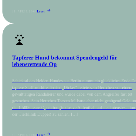
Lesen
18. APRIL 2008
Tapferer Hund bekommt Spendengeld für
lebensrettende Op
Schicksal des Helden-Hundes aus Berlin nimmt ein glückliches Ende De
tapfere Staffordshire Terrier „Dicker“ rettete sein Herrchen vor einem
gewalttätigen Randalierer und wurde dabei von dem Angreifer fast tot
gestochen. Sein Herrchen Torsten M. hatte aber nicht genügend Geld u
die 1.500€ teure Operation (inklusive Aufenthalt auf der Intensivstation
der Tierklinik Düppel) zu zahlen. […]
Lesen
15. APRIL 2008