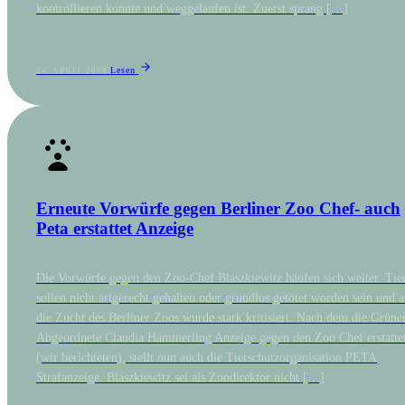
kontrollieren konnte und weggelaufen ist. Zuerst sprang […]
Lesen
24. APRIL 2008
Erneute Vorwürfe gegen Berliner Zoo Chef- auch
Peta erstattet Anzeige
Die Vorwürfe gegen den Zoo-Chef Blaszkiewitz häufen sich weiter. Tie
sollen nicht artgerecht gehalten oder grundlos getötet worden sein und 
die Zucht des Berliner Zoos wurde stark kritisiert. Nach dem die Grüne
Abgeordnete Claudia Hämmerling Anzeige gegen den Zoo Chef erstatte
(wir berichteten), stellt nun auch die Tierschutzorganisation PETA
Strafanzeige. Blaszkiewitz sei als Zoodirektor nicht […]