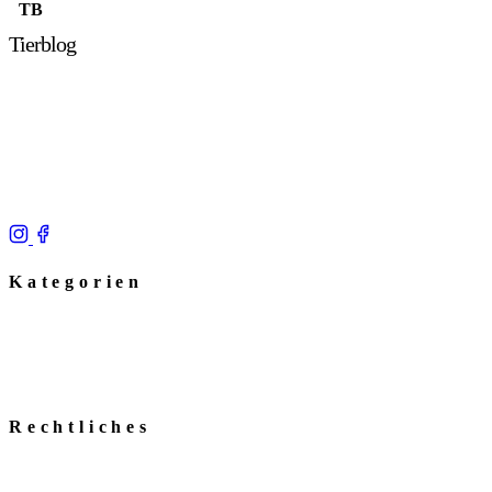
TB
Tierblog
Entdecke faszinierende Einblicke in das Reich der Tiere.
Von Haustier-Tipps bis zu Wildtier-Reportagen – wir
bringen dir die Natur näher. Seit Jahren dein Experten-Portal
für Tierfreunde.
Kategorien
Tiersendungen
Tierausstellungen
Quiz
Tierlinks
Rechtliches
Impressum
Datenschutz