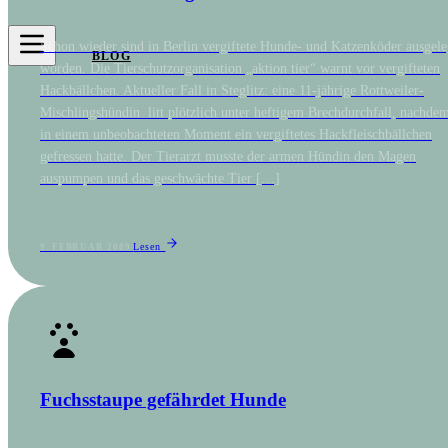
Schon wieder sind in Berlin vergiftete Hunde- und Katzenköder ausgele
BLOG
worden. Die Tierschutzorganisation „aktion tier“ warnt vor vergifteten
Hackbällchen. Aktueller Fall in Steglitz: eine 11-jährige Rottweiler-
Mischlingshündin litt plötzlich unter heftigem Brechdurchfall, nachdem
in einem unbeobachteten Moment ein vergiftetes Hackfleischbällchen
gefressen hatte. Der Tierarzt musste der armen Hündin den Magen
auspumpen und das geschwächte Tier […]
Lesen
9. FEBRUAR 2009
Fuchsstaupe gefährdet Hunde