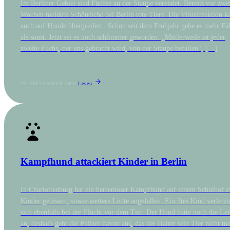
Im Berliner Gebiet sind Füchse an der Staupe verendet. Bereits vor zwe
Wochen meldete Schöneiche bei Berlin tote Tiere. Die Virusinfektion k
auch auf Hunde übergreifen. Schon seit dem Frühjahr gebe es mehr Fäl
als sonst. Jetzt sei es noch schlimmer geworden. „Mittlerweile ist jeder
zweite Fuchs, der uns gebracht wird, von der Staupe befallen“, […]
Lesen
22. SEPTEMBER 2008
Kampfhund attackiert Kinder in Berlin
In Charlottenburg hat ein herrenloser Kampfhund auf einem Schulhof z
Kinder gebissen, sowie weitere Leute angefallen. Ein 3tes Kind verletzt
sich ebenfalls bei der Flucht vor dem Tier. Der Hund hatte noch die Le
an, deshalb geht die Polizei davon aus, das der Halter sein Tier nicht m