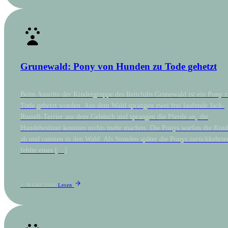
Grunewald: Pony von Hunden zu Tode gehetzt
Beim Ausritte der Kindergruppe des Reitclubs Grunewald ist ein Pony 
Tode gehetzt worden. Aus dem Wald sprangen zwei frei laufende Jack-
Russell-Terrier aus dem Gebüsch und sprangen die Pferde an, die
Hundebesitzer konnten nichts mehr machen. Die Ponys warfen die Kind
ab und rannten in den Wald. Als Stunden später die Ponys zurückkehrte
fehlte eines […]
Lesen
3. MÄRZ 2008