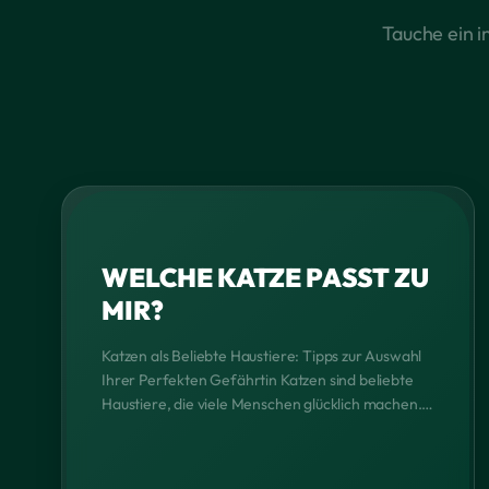
Tauche ein i
WELCHE KATZE PASST ZU
MIR?
Katzen als Beliebte Haustiere: Tipps zur Auswahl
Ihrer Perfekten Gefährtin Katzen sind beliebte
Haustiere, die viele Menschen glücklich machen.
Aber nicht jede Katze passt zu jedem Menschen.
Es gibt viele Faktoren, die man berücksichtigen
sollte, bevor man sich eine Katze anschafft. In