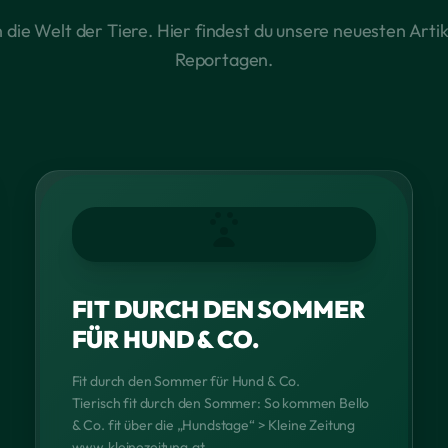
n die Welt der Tiere. Hier findest du unsere neuesten Artik
Reportagen.
FIT DURCH DEN SOMMER
FÜR HUND & CO.
Fit durch den Sommer für Hund & Co.
Tierisch fit durch den Sommer: So kommen Bello
& Co. fit über die „Hundstage“ > Kleine Zeitung
www.kleinezeitung.at