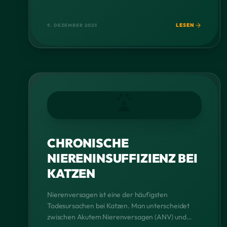
diesem Blogpost möchte ich Ihnen einige Tipps
geben, wie Sie herausfinden können, welche […]
LESEN
9. DEZEMBER 2023
CHRONISCHE
NIERENINSUFFIZIENZ BEI
KATZEN
Nierenversagen ist eine der häufigsten
Todesursachen bei Katzen. Man unterscheidet
zwischen Akutem Nierenversagen (ANV) und