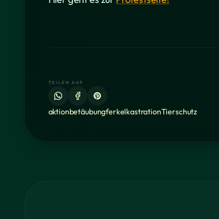
TEILEN AUF
aktion
betäubung
ferkel
kastration
Tierschutz