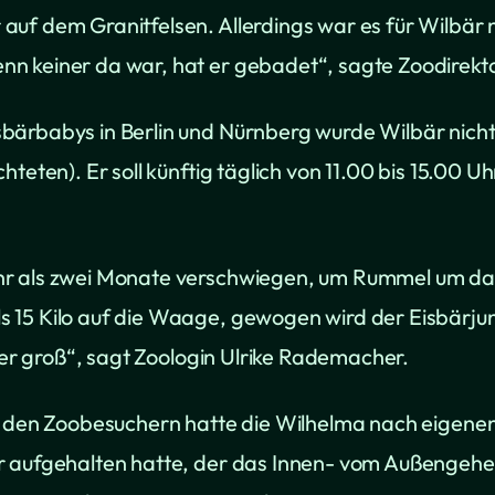
uf dem Granitfelsen. Allerdings war es für Wilbär ni
n keiner da war, hat er gebadet“, sagte Zoodirekto
bärbabys in Berlin und Nürnberg wurde Wilbär nicht
chteten). Er soll künftig täglich von 11.00 bis 15.0
r als zwei Monate verschwiegen, um Rummel um das 
 15 Kilo auf die Waage, gewogen wird der Eisbärjun
eter groß“, sagt Zoologin Ulrike Rademacher.
or den Zoobesuchern hatte die Wilhelma nach eigen
r aufgehalten hatte, der das Innen- vom Außengehe