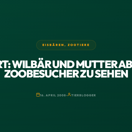
EISBÄREN
,
ZOOTIERE
: WILBÄR UND MUTTER AB
ZOOBESUCHER ZU SEHEN
16. APRIL 2008
TIERBLOGGER