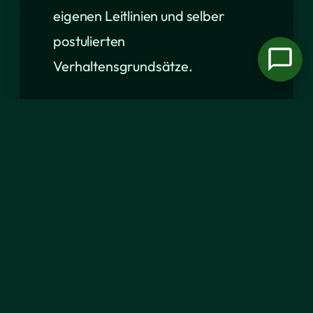
eigenen Leitlinien und selber
postulierten
Verhaltensgrundsätze.
Immerhin ist man beim
staatlichen Fernsehen den
Hundefreunden
entgegengekommen. Am
kommenden Dienstag soll ein
«Club» ausgestrahlt werden.
Teilnehmen wird auch
Hundecoach Meier. Ob die Kläger
teilnehmen werden, ist noch