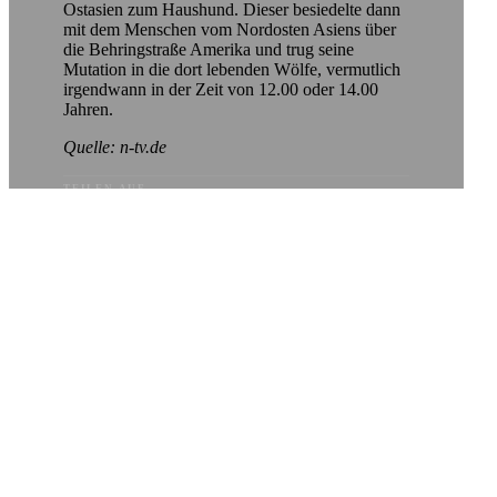
Ostasien zum Haushund. Dieser besiedelte dann
mit dem Menschen vom Nordosten Asiens über
die Behringstraße Amerika und trug seine
Mutation in die dort lebenden Wölfe, vermutlich
irgendwann in der Zeit von 12.00 oder 14.00
Jahren.
Quelle: n-tv.de
TEILEN AUF
fell
forschung
gene
hund
kreuzung
schwarzes
wolf
wölfen
Ein Gedanke zu “Schwarzes Fell bei
Wölfen durch Kreuzungen mit
Hunden”