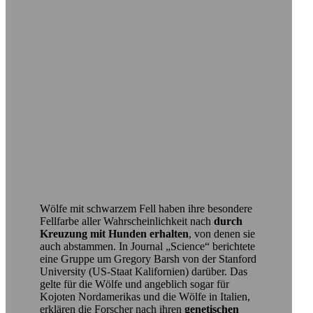
Wölfe mit schwarzem Fell haben ihre besondere
Fellfarbe aller Wahrscheinlichkeit nach
durch
Kreuzung mit Hunden erhalten
, von denen sie
auch abstammen. In Journal „Science“ berichtete
eine Gruppe um Gregory Barsh von der Stanford
University (US-Staat Kalifornien) darüber. Das
gelte für die Wölfe und angeblich sogar für
Kojoten Nordamerikas und die Wölfe in Italien,
erklären die Forscher nach ihren
genetischen