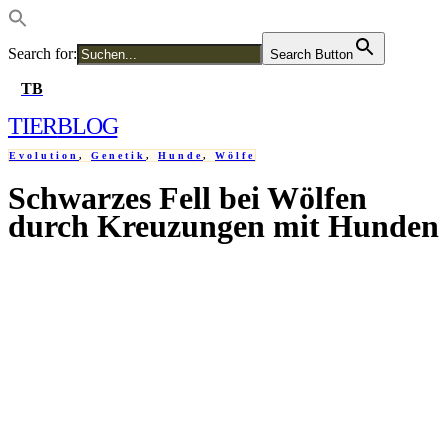
Search for:
Search Button
TB
TIER
BLOG
Evolution
,
Genetik
,
Hunde
,
Wölfe
Schwarzes Fell bei Wölfen
TIERSENDUNGEN
durch Kreuzungen mit Hunden
ZOOS
7. FEBRUAR 2009
TIERBLOGGER
TIERAUSSTELLUNGEN
HUNDEAUSSTELLUNGEN 2026
KATZENAUSSTELLUNGEN